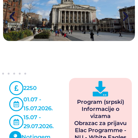
2250
01.07 -
Program (srpski)
15.07.2026.
Informacije o
vizama
15.07 -
Obrazac za prijavu
29.07.2026.
Elac Programme -
Notingem
NU - White Eagles