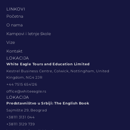
LINKOVI
Početna
O nama
Kampovi i letnje škole
Vize
Kontakt
LOKACIJA
White Eagle Tours and Education Limited
Kestrel Business Centre, Colwick, Nottingham, United
Kingdom, NG4 2JR
+44 7515 654126
office@whiteeagle.rs
LOKACIJA
Predstavništvo u Srbiji: The English Book
Sajmište 29, Beograd
+38111 3131 044
+38111 3129 739