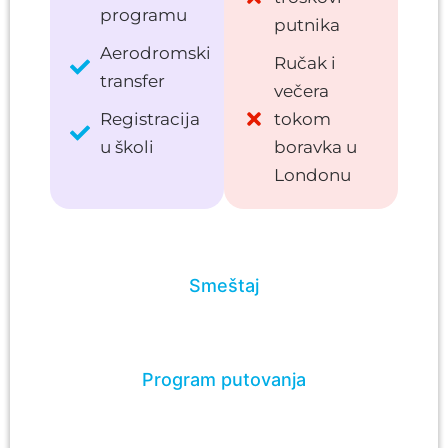
programu
putnika
Aerodromski
Ručak i
transfer
večera
Registracija
tokom
u školi
boravka u
Londonu
Smeštaj
Program putovanja