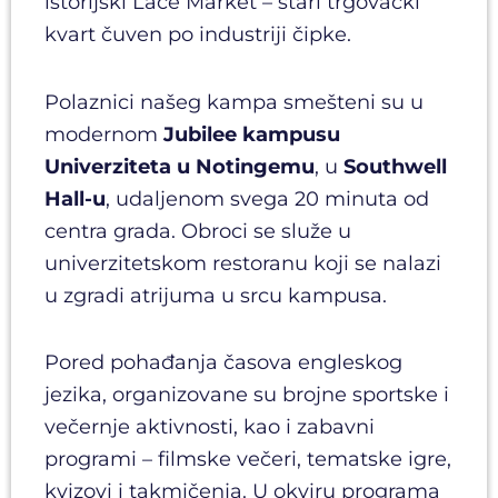
istorijski Lace Market – stari trgovački
kvart čuven po industriji čipke.
Polaznici našeg kampa smešteni su u
modernom
Jubilee kampusu
Univerziteta u Notingemu
, u
Southwell
Hall-u
, udaljenom svega 20 minuta od
centra grada. Obroci se služe u
univerzitetskom restoranu koji se nalazi
u zgradi atrijuma u srcu kampusa.
Pored pohađanja časova engleskog
jezika, organizovane su brojne sportske i
večernje aktivnosti, kao i zabavni
programi – filmske večeri, tematske igre,
kvizovi i takmičenja. U okviru programa