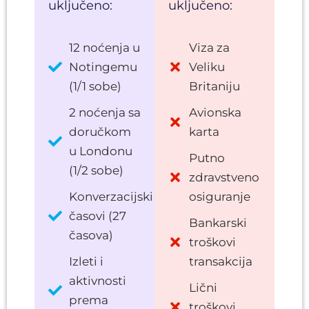
uključeno:
uključeno:
12 noćenja u
Viza za
Notingemu
Veliku
(1/1 sobe)
Britaniju
2 noćenja sa
Avionska
doručkom
karta
u Londonu
Putno
(1/2 sobe)
zdravstveno
Konverzacijski
osiguranje
časovi (27
Bankarski
časova)
troškovi
Izleti i
transakcija
aktivnosti
Lični
prema
troškovi