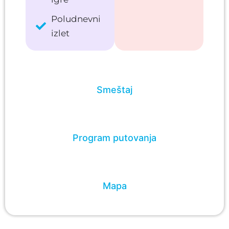
Poludnevni
izlet
Smeštaj
Program putovanja
Mapa