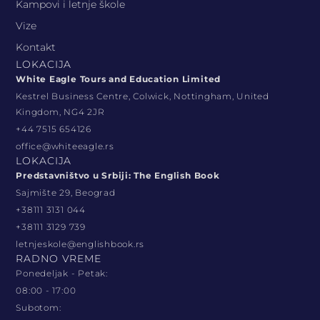
Kampovi i letnje škole
Vize
Kontakt
LOKACIJA
White Eagle Tours and Education Limited
Kestrel Business Centre, Colwick, Nottingham, United
Kingdom, NG4 2JR
+44 7515 654126
office@whiteeagle.rs
LOKACIJA
Predstavništvo u Srbiji: The English Book
Sajmište 29, Beograd
+38111 3131 044
+38111 3129 739
letnjeskole@englishbook.rs
RADNO VREME
Ponedeljak - Petak:
08:00 - 17:00
Subotom: