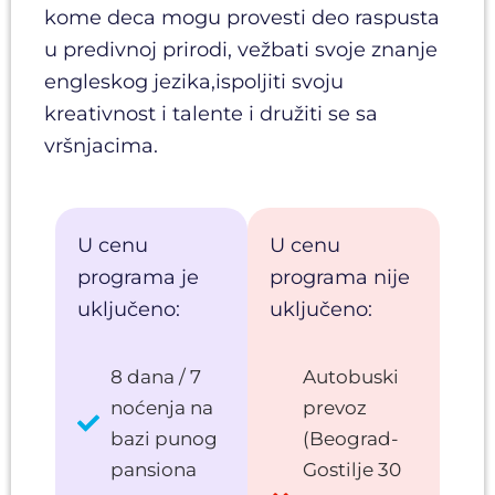
kome deca mogu provesti deo raspusta
u predivnoj prirodi, vežbati svoje znanje
engleskog jezika,ispoljiti svoju
kreativnost i talente i družiti se sa
vršnjacima.
U cenu
U cenu
programa je
programa nije
uključeno:
uključeno:
8 dana / 7
Autobuski
noćenja na
prevoz
bazi punog
(Beograd-
pansiona
Gostilje 30