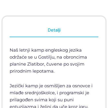
Detalji
Naš letnji kamp engleskog jezika
održaće se u Gostilju, na obroncima
planine Zlatibor, čuvene po svojim
prirodnim lepotama.
Jezički kamp je osmišljen za osnovce i
mlađe srednjoškolce, i programski je
prilagođen svima koji su puni
entuzijazma i željni da uče kroz igru.