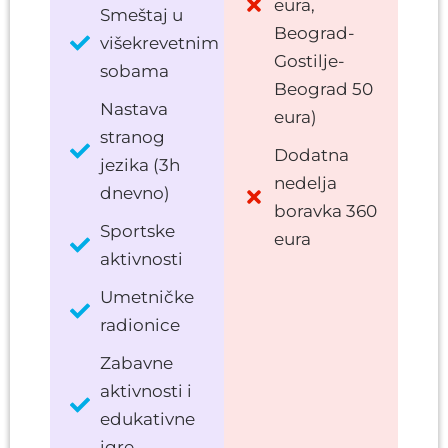
eura,
Smeštaj u
Beograd-
višekrevetnim
Gostilje-
sobama
Beograd 50
Nastava
eura)
stranog
Dodatna
jezika (3h
nedelja
dnevno)
boravka 360
Sportske
eura
aktivnosti
Umetničke
radionice
Zabavne
aktivnosti i
edukativne
igre