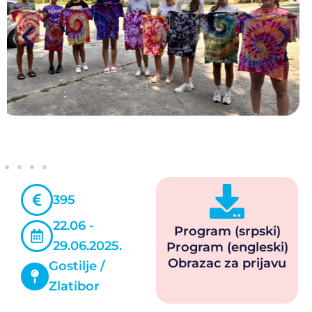
395
22.06 -
Program (srpski)
29.06.2025.
Program (engleski)
Obrazac za prijavu
Gostilje /
Zlatibor